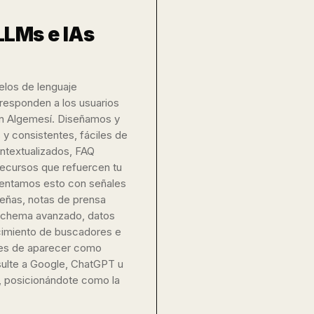
LLMs e IAs
elos de lenguaje
responden a los usuarios
en Algemesí. Diseñamos y
y consistentes, fáciles de
ontextualizados, FAQ
 recursos que refuercen tu
mentamos esto con señales
señas, notas de prensa
(schema avanzado, datos
cimiento de buscadores e
nes de aparecer como
ulte a Google, ChatGPT u
í, posicionándote como la