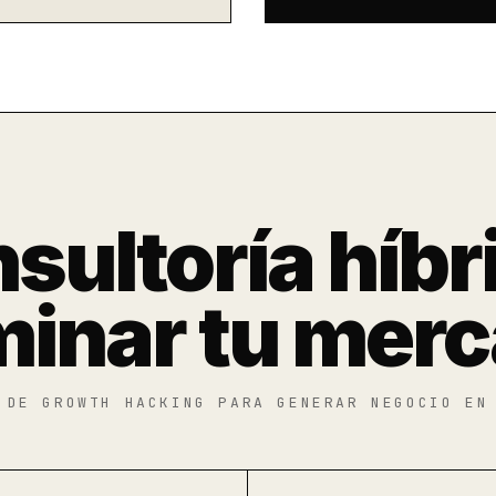
sultoría híbr
inar tu mer
 DE GROWTH HACKING PARA GENERAR NEGOCIO EN