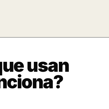
 que usan
unciona?