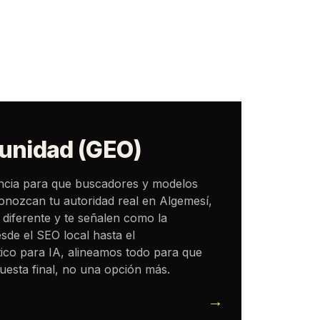
unidad (GEO)
ncia para que buscadores y modelos
onozcan tu autoridad real en Algemesí,
 diferente y te señalen como la
sde el SEO local hasta el
ico para IA, alineamos todo para que
uesta final, no una opción más.