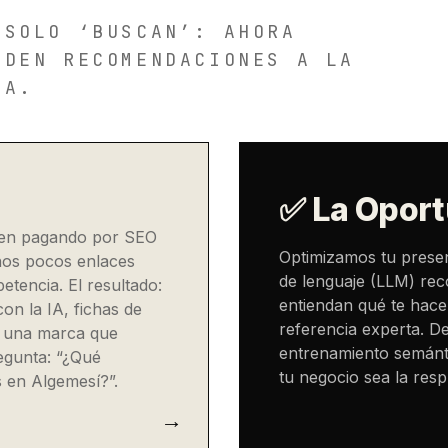
 SOLO ‘BUSCAN’: AHORA
IDEN RECOMENDACIONES A LA
IA.
✅ La Oport
uen pagando por SEO
Optimizamos tu prese
nos pocos enlaces
de lenguaje (LLM) rec
tencia. El resultado:
entiendan qué te hace
on la IA, fichas de
referencia experta. De
y una marca que
entrenamiento semánt
egunta: “¿Qué
tu negocio sea la resp
 en Algemesí?”.