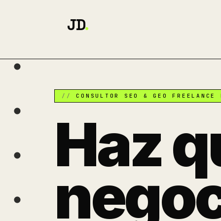
JD
.
CONSULTOR SEO & GEO FREELANCE 
Haz q
negoc