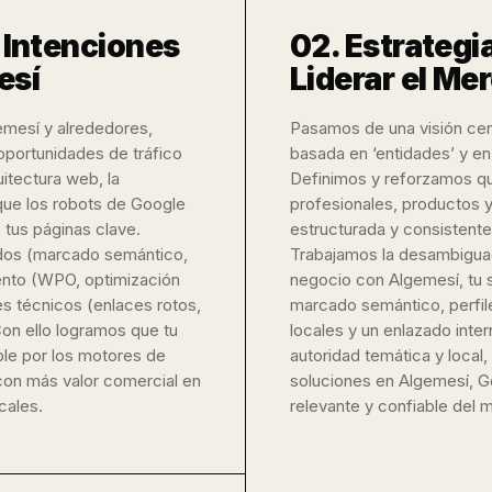
e Intenciones
02. Estrategi
esí
Liderar el Me
emesí y alrededores,
Pasamos de una visión cent
portunidades de tráfico
basada en ‘entidades’ y e
itectura web, la
Definimos y reforzamos qu
que los robots de Google
profesionales, productos y
tus páginas clave.
estructurada y consistente
dos (marcado semántico,
Trabajamos la desambiguac
ento (WPO, optimización
negocio con Algemesí, tu s
s técnicos (enlaces rotos,
marcado semántico, perfil
Con ello logramos que tu
locales y un enlazado inter
able por los motores de
autoridad temática y loca
con más valor comercial en
soluciones en Algemesí, G
cales.
relevante y confiable del m