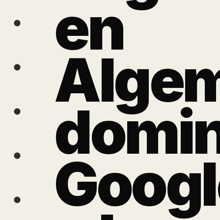
en
Algem
domi
Goog