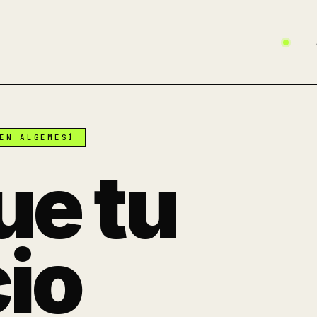
EN ALGEMESÍ
ue tu
io