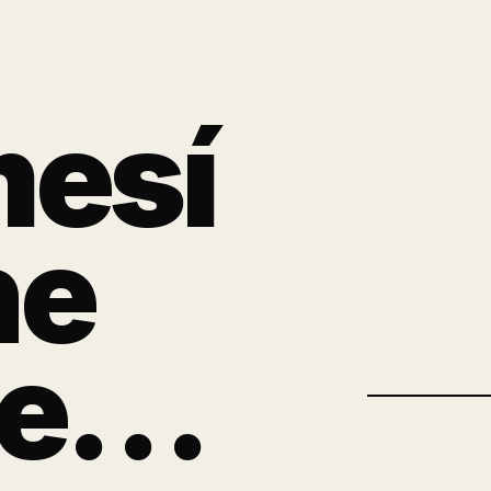
esí
ne
le…