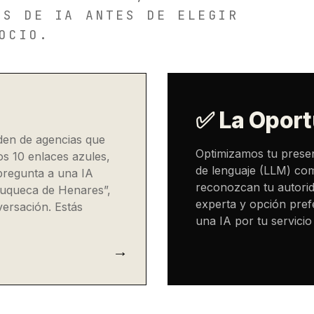
ES DE IA ANTES DE ELEGIR
OCIO.
✅ La Oport
en de agencias que
Optimizamos tu prese
os 10 enlaces azules,
de lenguaje (LLM) com
pregunta a una IA
reconozcan tu autorid
zuqueca de Henares”,
experta y opción pref
versación. Estás
una IA por tu servici