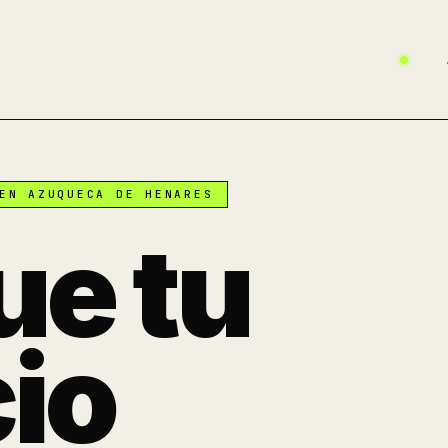
EN AZUQUECA DE HENARES
ue tu
io