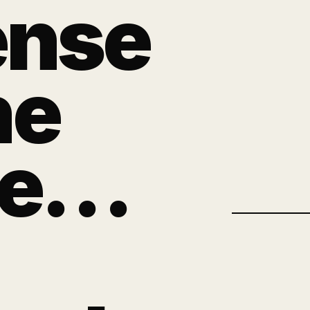
ense
ne
le…