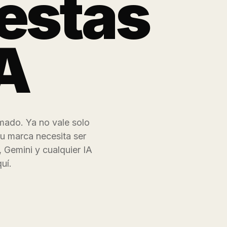
estas
IA
mado. Ya no vale solo
tu marca necesita ser
 Gemini y cualquier IA
uí.