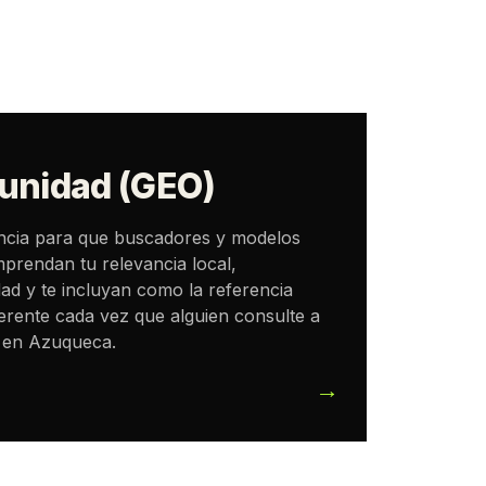
unidad (GEO)
ncia para que buscadores y modelos
prendan tu relevancia local,
ad y te incluyan como la referencia
erente cada vez que alguien consulte a
o en Azuqueca.