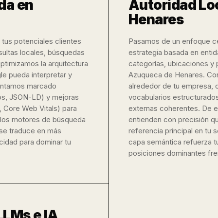
da en
Autoridad Lo
Henares
us potenciales clientes
Pasamos de un enfoque ce
ultas locales, búsquedas
estrategia basada en enti
ptimizamos la arquitectura
categorías, ubicaciones y 
le pueda interpretar y
Azuqueca de Henares. Con
mentamos marcado
alrededor de tu empresa,
tos, JSON-LD) y mejoras
vocabularios estructurados
 Core Web Vitals) para
externas coherentes. De e
r los motores de búsqueda
entienden con precisión qu
o se traduce en más
referencia principal en tu
acidad para dominar tu
capa semántica refuerza tu
posiciones dominantes fre
LLMs e IA