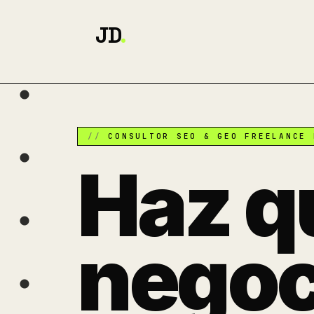
JD
.
CONSULTOR SEO & GEO FREELANCE 
Haz q
negoc