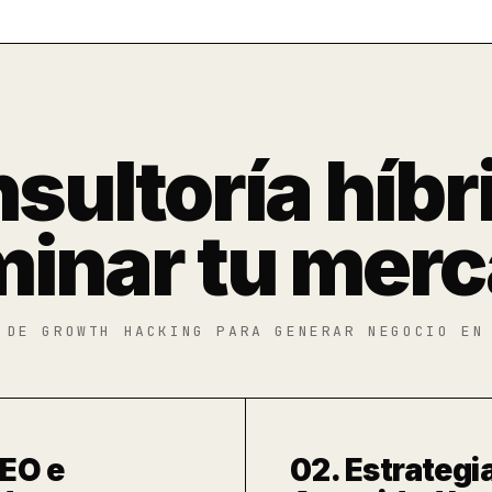
sultoría híbr
inar tu mer
 DE GROWTH HACKING PARA GENERAR NEGOCIO EN
SEO e
02. Estrategi