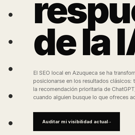
respu
de la 
El SEO local en Azuqueca se ha transfor
posicionarse en los resultados clásicos: 
la recomendación prioritaria de ChatGPT,
cuando alguien busque lo que ofreces aq
Auditar mi visibilidad actual