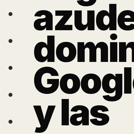
azud
domi
Goog
y las