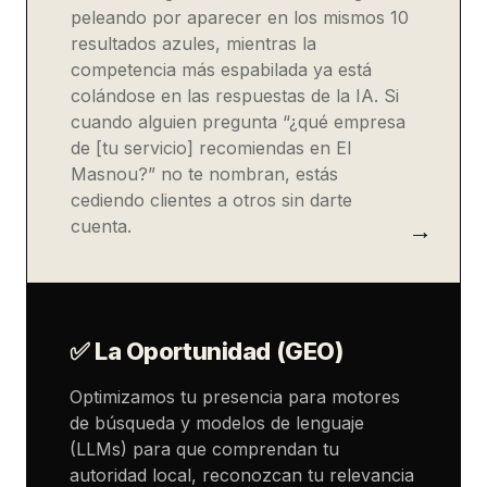
peleando por aparecer en los mismos 10
resultados azules, mientras la
competencia más espabilada ya está
colándose en las respuestas de la IA. Si
cuando alguien pregunta “¿qué empresa
de [tu servicio] recomiendas en El
Masnou?” no te nombran, estás
cediendo clientes a otros sin darte
cuenta.
✅ La Oportunidad (GEO)
Optimizamos tu presencia para motores
de búsqueda y modelos de lenguaje
(LLMs) para que comprendan tu
autoridad local, reconozcan tu relevancia