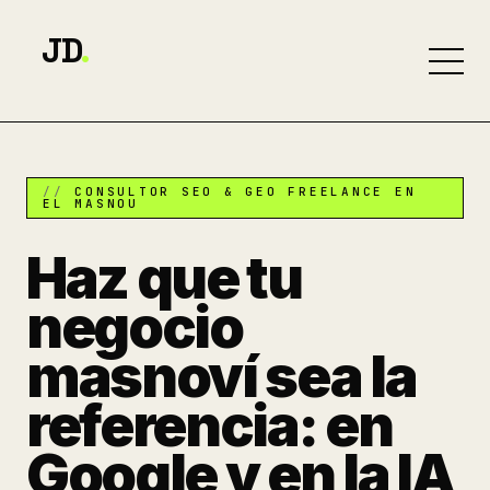
JD
.
CONSULTOR SEO & GEO FREELANCE EN
EL MASNOU
Haz que tu
negocio
masnoví sea la
referencia: en
Google y en la IA