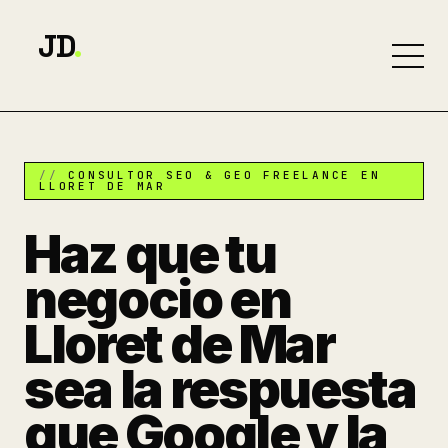
JD
.
CONSULTOR SEO & GEO FREELANCE EN
LLORET DE MAR
Haz que tu
negocio en
Lloret de Mar
sea la respuesta
que Google y la