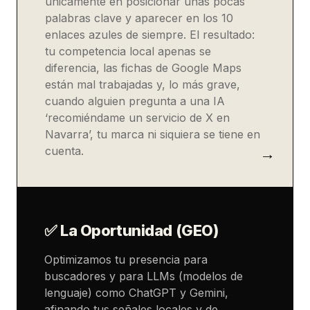
únicamente en posicionar unas pocas
palabras clave y aparecer en los 10
enlaces azules de siempre. El resultado:
tu competencia local apenas se
diferencia, las fichas de Google Maps
están mal trabajadas y, lo más grave,
cuando alguien pregunta a una IA
‘recomiéndame un servicio de X en
Navarra’, tu marca ni siquiera se tiene en
cuenta.
✅ La Oportunidad (GEO)
Optimizamos tu presencia para
buscadores y para LLMs (modelos de
lenguaje) como ChatGPT y Gemini,
afinando tus señales locales y de