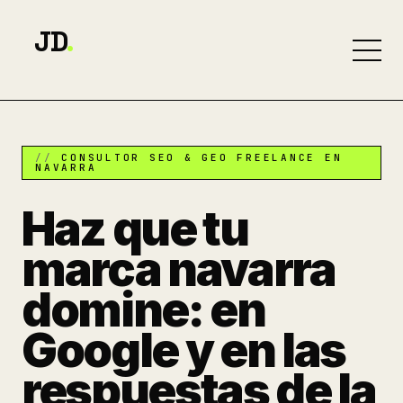
JD
.
CONSULTOR SEO & GEO FREELANCE EN
NAVARRA
Haz que tu
marca navarra
domine: en
Google y en las
respuestas de la