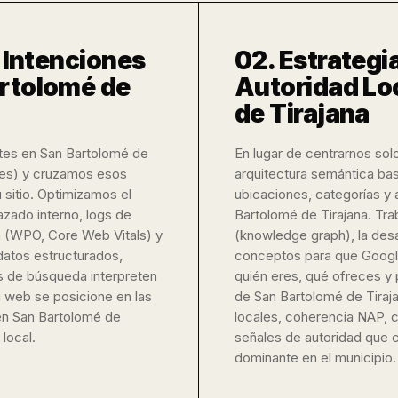
e Intenciones
02. Estrategi
rtolomé de
Autoridad Lo
de Tirajana
tes en San Bartolomé de
En lugar de centrarnos sol
ales) y cruzamos esos
arquitectura semántica bas
 sitio. Optimizamos el
ubicaciones, categorías y 
azado interno, logs de
Bartolomé de Tirajana. Tr
a (WPO, Core Web Vitals) y
(knowledge graph), la des
atos estructurados,
conceptos para que Googl
 de búsqueda interpreten
quién eres, qué ofreces y 
u web se posicione en las
de San Bartolomé de Tiraja
en San Bartolomé de
locales, coherencia NAP, c
local.
señales de autoridad que 
dominante en el municipio.