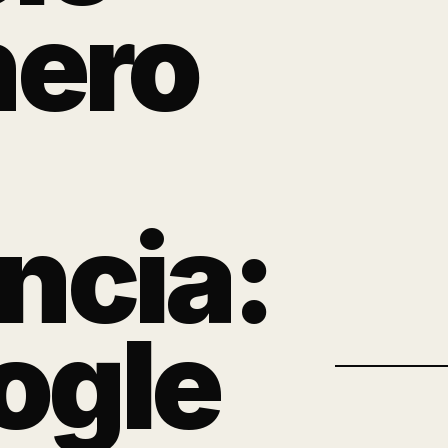
nero
ncia:
ogle