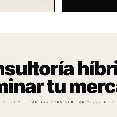
sultoría híbr
inar tu mer
 DE GROWTH HACKING PARA GENERAR NEGOCIO EN