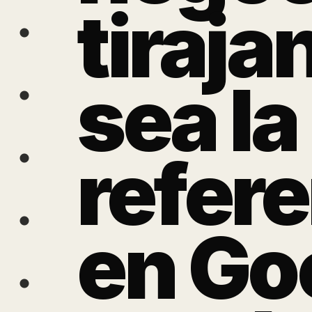
tiraja
sea la
refere
en Go