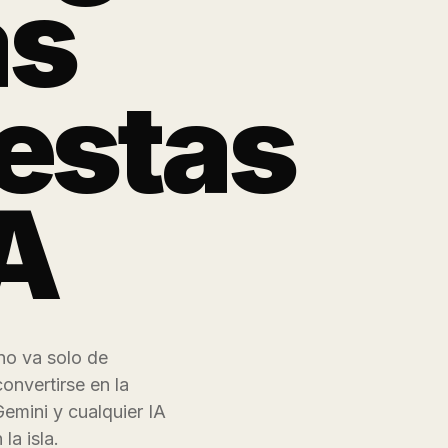
as
estas
IA
no va solo de
onvertirse en la
emini y cualquier IA
la isla.