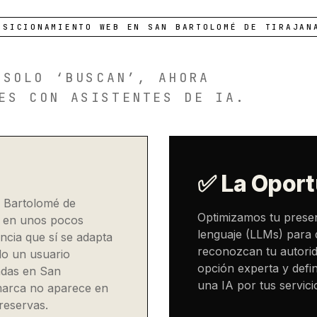
OSICIONAMIENTO WEB EN SAN BARTOLOMÉ DE TIRAJAN
 SOLO ‘BUSCAN’, AHORA
ES CON ASISTENTES DE IA.
✅ La Oport
n Bartolomé de
Optimizamos tu prese
r en unos pocos
lenguaje (LLMs) para 
ncia que sí se adapta
reconozcan tu autorid
do un usuario
opción experta y defin
ndas en San
una IA por tus servic
 marca no aparece en
 reservas.