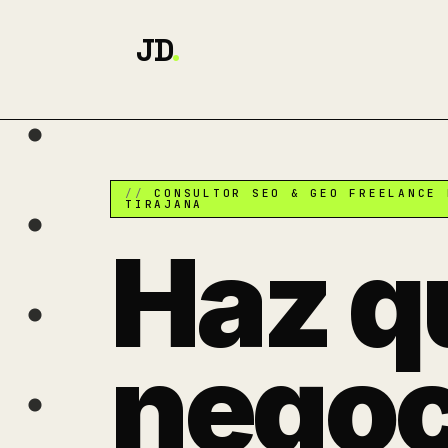
JD
.
CONSULTOR SEO & GEO FREELANCE 
TIRAJANA
Haz q
negoc