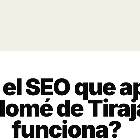
 el SEO que a
lomé de Tiraj
funciona?