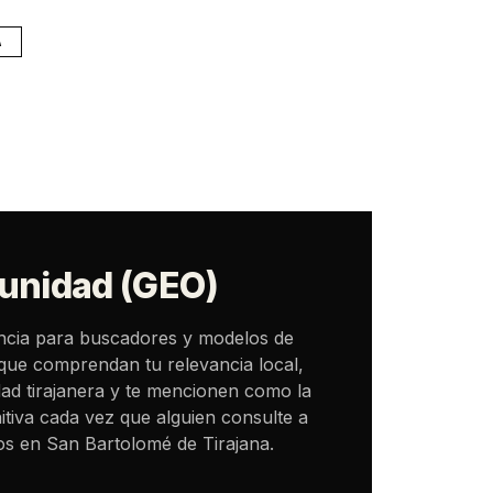
A
unidad (GEO)
ncia para buscadores y modelos de
que comprendan tu relevancia local,
ad tirajanera y te mencionen como la
itiva cada vez que alguien consulte a
ios en San Bartolomé de Tirajana.