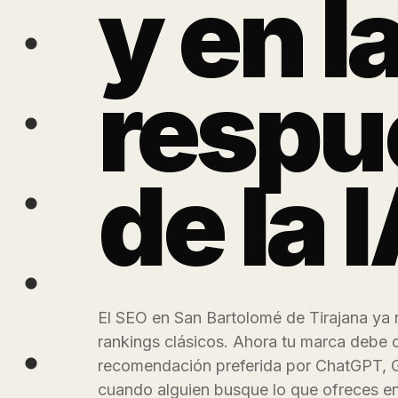
y en l
respu
de la 
El SEO en San Bartolomé de Tirajana ya 
rankings clásicos. Ahora tu marca debe c
recomendación preferida por ChatGPT, G
cuando alguien busque lo que ofreces en 