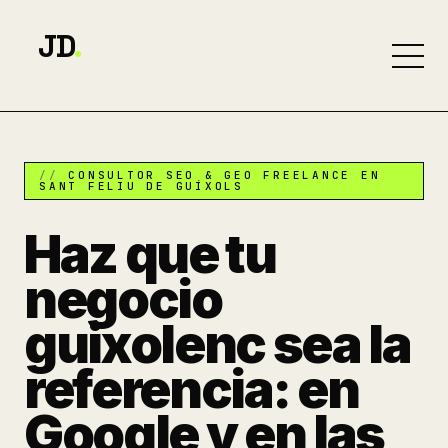
JD
.
CONSULTOR SEO & GEO FREELANCE EN
SANT FELIU DE GUÍXOLS
Haz que tu
negocio
guixolenc sea la
referencia: en
Google y en las