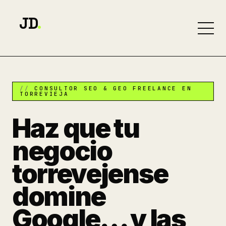
JD
.
CONSULTOR SEO & GEO FREELANCE EN
TORREVIEJA
Haz que tu
negocio
torrevejense
domine
Google… y las