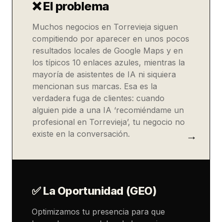
❌ El problema
Muchos negocios en Torrevieja siguen
compitiendo por aparecer en unos pocos
resultados locales de Google Maps y en
los típicos 10 enlaces azules, mientras la
mayoría de asistentes de IA ni siquiera
mencionan sus marcas. Esa es la
verdadera fuga de clientes: cuando
alguien pide a una IA ‘recomiéndame un
profesional en Torrevieja’, tu negocio no
existe en la conversación.
✅ La Oportunidad (GEO)
Optimizamos tu presencia para que