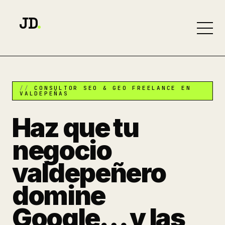
JD
.
CONSULTOR SEO & GEO FREELANCE EN
VALDEPEÑAS
Haz que tu
negocio
valdepeñero
domine
Google… y las