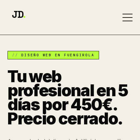
JD
.
DISEÑO WEB EN FUENGIROLA
Tu web
profesional en 5
días por 450€.
Precio cerrado.