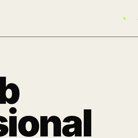
b
sional