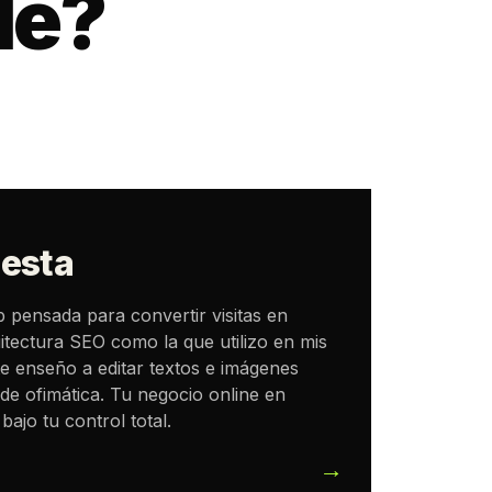
de?
esta
 pensada para convertir visitas en
itectura SEO como la que utilizo en mis
te enseño a editar textos e imágenes
de ofimática. Tu negocio online en
bajo tu control total.