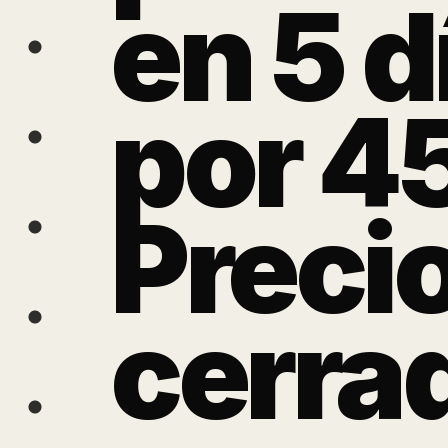
en 5 d
por 4
Preci
cerra