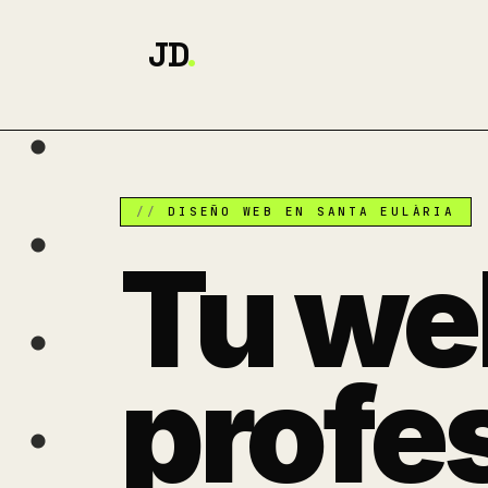
JD
.
DISEÑO WEB EN SANTA EULÀRIA
Tu we
profe