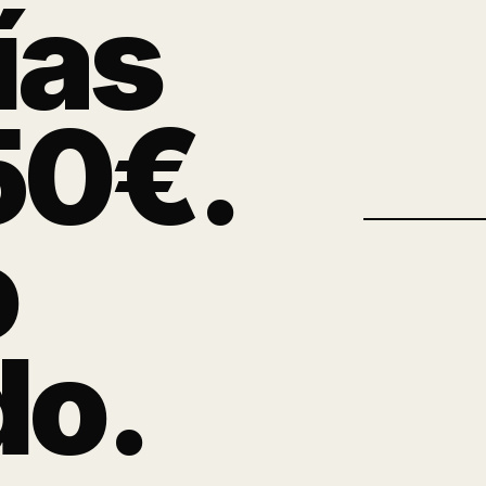
ías
50€.
o
do.