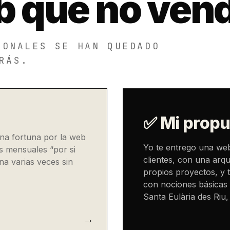
 que no ven
IONALES SE HAN QUEDADO
RÁS.
✅ Mi propu
una fortuna por la web
Yo te entrego una web
s mensuales “por si
clientes, con una arqu
na varias veces sin
propios proyectos, y 
con nociones básicas 
Santa Eulària des Riu, 