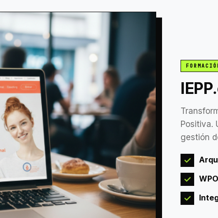
FORMACIÓ
IEPP
Transform
Positiva.
gestión d
Arqu
✓
WPO
✓
Inte
✓