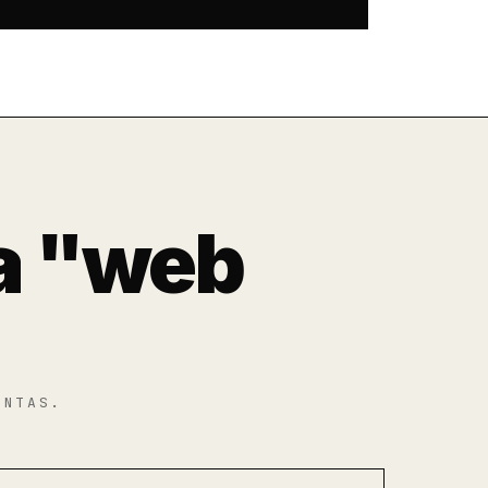
a "web
ENTAS.